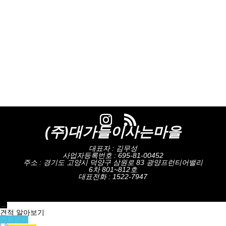
(주)대가들이사는마을
대표자 : 김무성
사업자등록번호 : 695-81-00452
주소 : 경기도 고양시 덕양구 삼원로 83 광양프런티어밸리
6차 801~812호
대표전화 : 1522-7947
→
견적 알아보기
전화문의