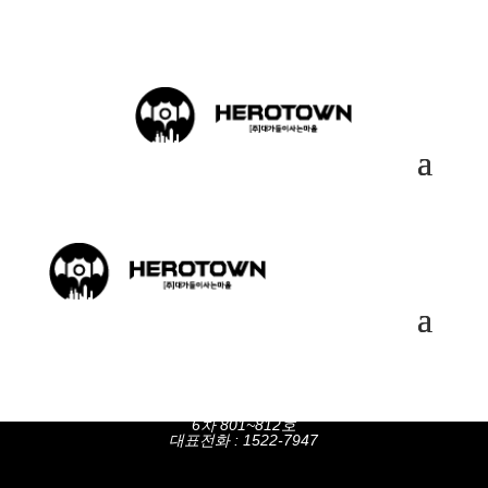
(주)대가들이사는마을
대표자 : 김무성
사업자등록번호 : 695-81-00452
주소 : 경기도 고양시 덕양구 삼원로 83 광양프런티어밸리
6차 801~812호
대표전화 : 1522-7947