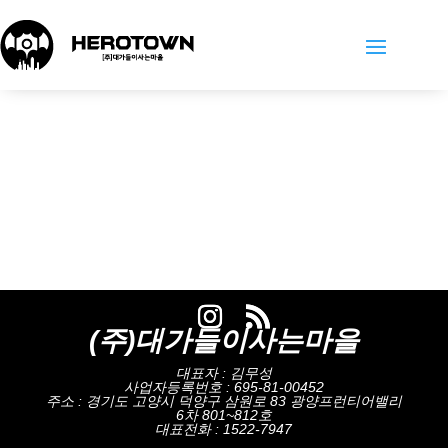
(주)대가들이사는마을
대표자 : 김무성
사업자등록번호 : 695-81-00452
주소 : 경기도 고양시 덕양구 삼원로 83 광양프런티어밸리
6차 801~812호
대표전화 : 1522-7947